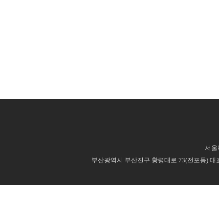
서울특
부산광역시 부산진구 황령대로 73(전포동) 대표번호 : 0