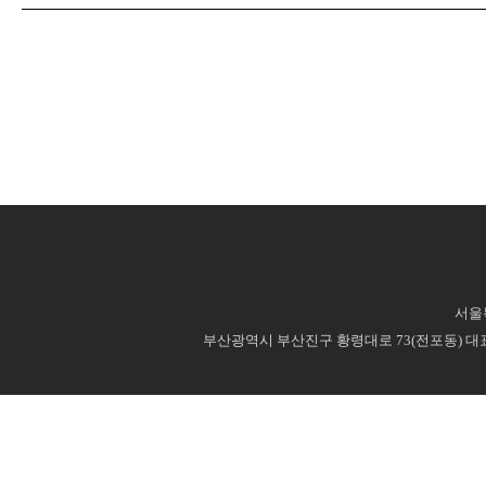
서울특
부산광역시 부산진구 황령대로 73(전포동) 대표번호 : 0