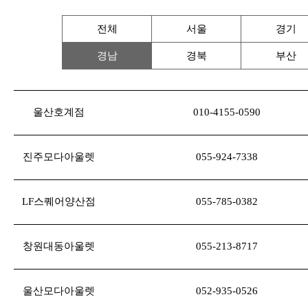
전체
서울
경기
경남
경북
부산
울산호계점
010-4155-0590
진주모다아울렛
055-924-7338
LF스퀘어양산점
055-785-0382
창원대동아울렛
055-213-8717
울산모다아울렛
052-935-0526