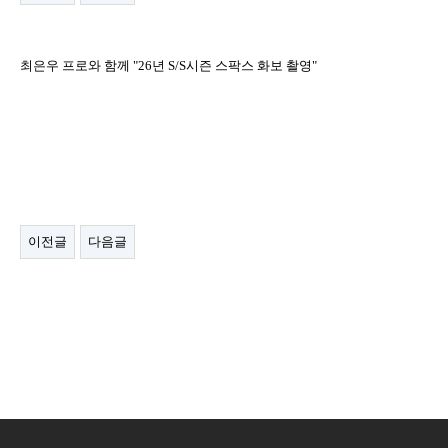
최은우 프로와 함께 "26년 S/S시즌 스팍스 화보 촬영"
이전글
다음글