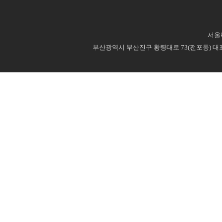
서울특
부산광역시 부산진구 황령대로 73(전포동) 대표번호 : 0