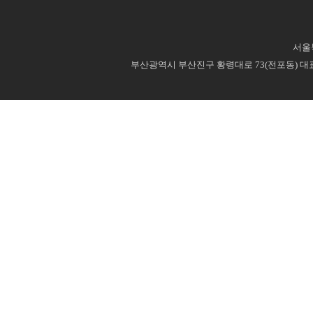
서울특
부산광역시 부산진구 황령대로 73(전포동) 대표번호 : 0