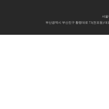
서울특
부산광역시 부산진구 황령대로 73(전포동) 대표번호 : 0