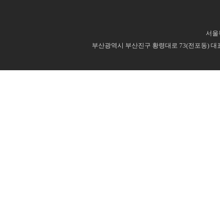
서울특
부산광역시 부산진구 황령대로 73(전포동) 대표번호 : 0