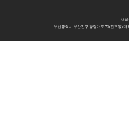
서울특
부산광역시 부산진구 황령대로 73(전포동) 대표번호 : 0